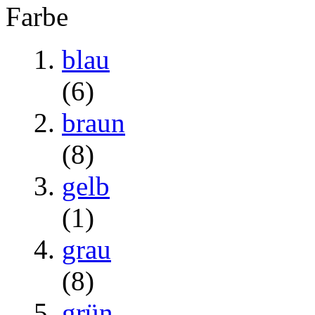
Farbe
blau
(6)
braun
(8)
gelb
(1)
grau
(8)
grün