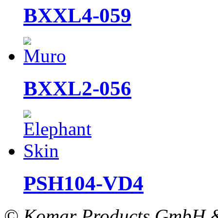
BXXL4-059
BXXL2-056
PSH104-VD4
© Komar Products GmbH 