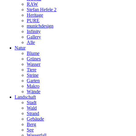
RAW
Stefan Hefele 2
Heritage
PURE
munichdesign
Infinity
Gallery
Alle
Natur
Blume
Grünes
Wasser
Tiere
Steine
Garten
Makro
Wände
Landschaft
Stadt
Wald
Strand
Gebäude
Berg
See
Wasserfall