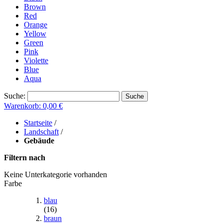
Brown
Red
Orange
Yellow
Green
Pink
Violette
Blue
Aqua
Suche:
Suche
Warenkorb:
0,00 €
Startseite
/
Landschaft
/
Gebäude
Filtern nach
Keine Unterkategorie vorhanden
Farbe
blau
(16)
braun