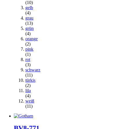
(10)
gelb
(4)
grau
(13)
grün
(4)
orange
(2)
pink
(1)
rot
(3)
schwarz
(11)
türkis
(2)
lila
(4)
weiß
(11)
BV8-771