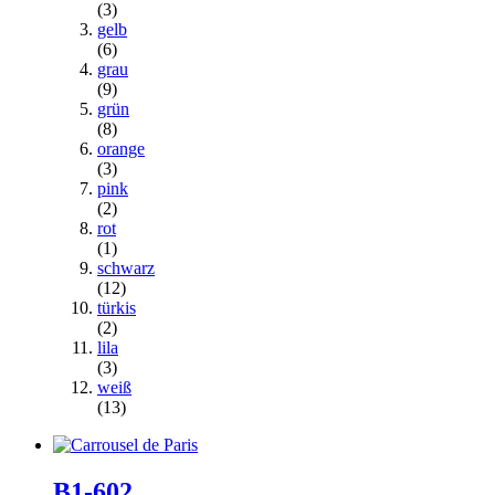
(3)
gelb
(6)
grau
(9)
grün
(8)
orange
(3)
pink
(2)
rot
(1)
schwarz
(12)
türkis
(2)
lila
(3)
weiß
(13)
B1-602