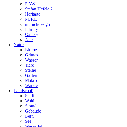
RAW
Stefan Hefele 2
Heritage
PURE
munichdesign
Infinity
Gallery
Alle
Natur
Blume
Grünes
Wasser
Tiere
Steine
Garten
Makro
Wände
Landschaft
Stadt
Wald
Strand
Gebäude
Berg
See
Wasserfall