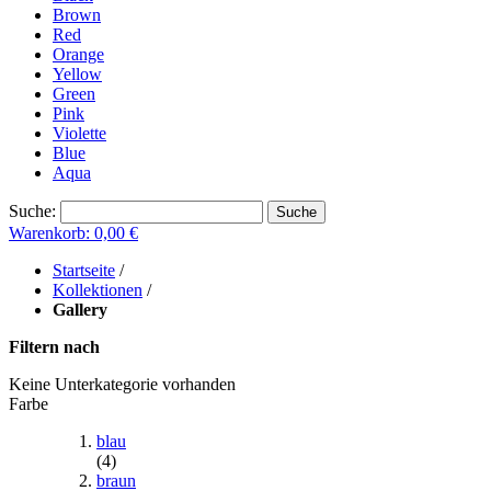
Brown
Red
Orange
Yellow
Green
Pink
Violette
Blue
Aqua
Suche:
Suche
Warenkorb:
0,00 €
Startseite
/
Kollektionen
/
Gallery
Filtern nach
Keine Unterkategorie vorhanden
Farbe
blau
(4)
braun