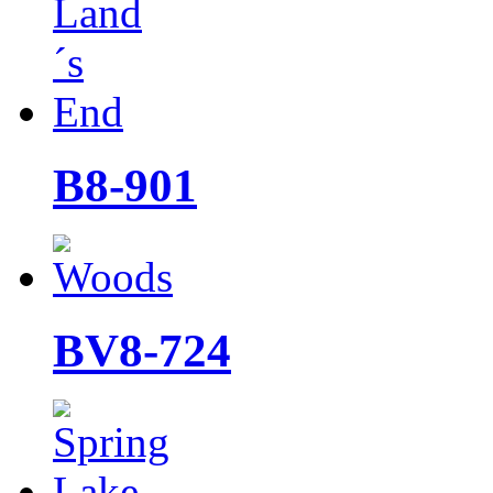
B8-901
BV8-724