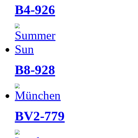
B4-926
B8-928
BV2-779